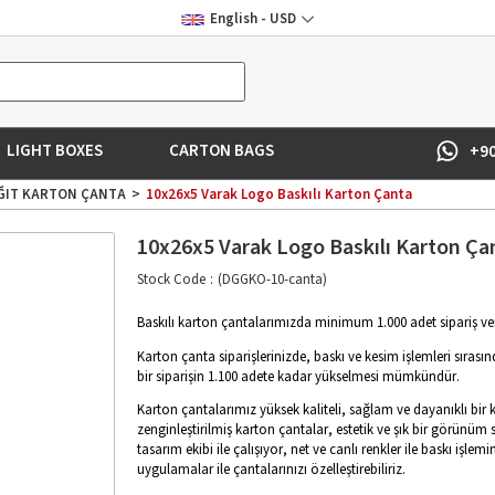
English - USD
LIGHT BOXES
CARTON BAGS
+9
ĞIT KARTON ÇANTA
10x26x5 Varak Logo Baskılı Karton Çanta
10x26x5 Varak Logo Baskılı Karton Ça
Stock Code
(DGGKO-10-canta)
Baskılı karton çantalarımızda minimum 1.000 adet sipariş vere
Karton çanta siparişlerinizde, baskı ve kesim işlemleri sırası
bir siparişin 1.100 adete kadar yükselmesi mümkündür.
Karton çantalarımız yüksek kaliteli, sağlam ve dayanıklı bir ka
zenginleştirilmiş karton çantalar, estetik ve şık bir görünüm su
tasarım ekibi ile çalışıyor, net ve canlı renkler ile baskı işl
uygulamalar ile çantalarınızı özelleştirebiliriz.