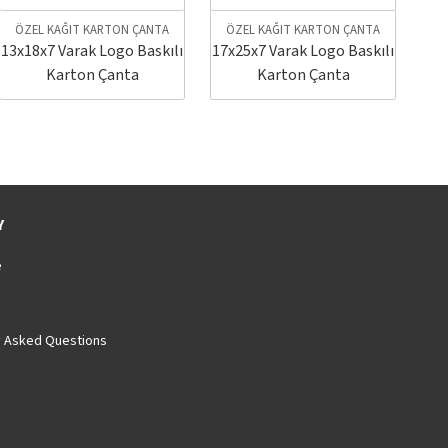
ÖZEL KAĞIT KARTON ÇANTA
ÖZEL KAĞIT KARTON ÇANTA
Ö
13x18x7 Varak Logo Baskılı
17x25x7 Varak Logo Baskılı
10x
Karton Çanta
Karton Çanta
Y
e
y Asked Questions