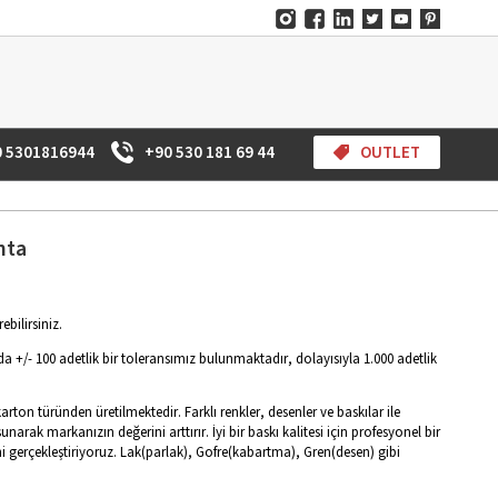
0 5301816944
+90 530 181 69 44
OUTLET
nta
bilirsiniz.
nda +/- 100 adetlik bir toleransımız bulunmaktadır, dolayısıyla 1.000 adetlik
rton türünden üretilmektedir. Farklı renkler, desenler ve baskılar ile
narak markanızın değerini arttırır. İyi bir baskı kalitesi için profesyonel bir
emini gerçekleştiriyoruz. Lak(parlak), Gofre(kabartma), Gren(desen) gibi