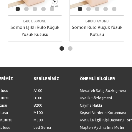
E400 DIAMOND
E400 DIAMOND
Somon Işıklı Rulo Küçük
Somon Rulo Küçük Yüzük
Yüzük Kutusu
Kutusu
ERİMİZ
SERİLERİMİZ
ÖNEMLİ BİLGİLER
utusu
A100
Mesafeli Satış Sözleşmesi
Kutusu
B100
Üyelik Sözleşmesi
tusu
B200
Cayma Hakkı
utusu
M100
Kişisel Verilerin Korunması
 Kutusu
M300
KVKK ile ilgili Kişi Başvuru Fo
Kutusu
Led Serisi
Müşteri Aydınlatma Metni