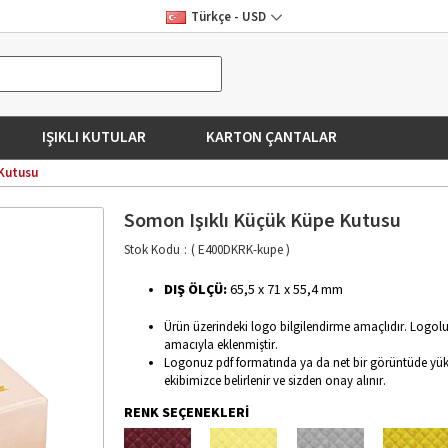
Türkçe - USD
IŞIKLI KUTULAR
KARTON ÇANTALAR
 Kutusu
Somon Işıklı Küçük Küpe Kutusu
Stok Kodu
( E400DKRK-kupe )
DIŞ ÖLÇÜ:
65,5 x 71 x 55,4 mm
Ürün üzerindeki logo bilgilendirme amaçlıdır. Logolu
amacıyla eklenmiştir.
Logonuz pdf formatında ya da net bir görüntüde yü
ekibimizce belirlenir ve sizden onay alınır.
RENK SEÇENEKLERİ