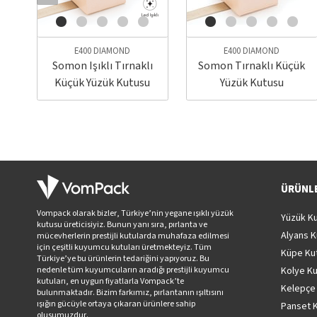
E400 DIAMOND
E400 DIAMOND
Somon Işıklı Tırnaklı
Somon Tırnaklı Küçük
Küçük Yüzük Kutusu
Yüzük Kutusu
ÜRÜNL
Vompack olarak bizler, Türkiye’nin yegane ışıklı yüzük
Yüzük K
kutusu üreticisiyiz. Bunun yanı sıra, pırlanta ve
Alyans 
mücevherlerin prestijli kutularda muhafaza edilmesi
için çeşitli kuyumcu kutuları üretmekteyiz. Tüm
Küpe Ku
Türkiye’ye bu ürünlerin tedariğini yapıyoruz. Bu
nedenle tüm kuyumcuların aradığı prestijli kuyumcu
Kolye K
kutuları, en uygun fiyatlarla Vompack’te
Kelepçe
bulunmaktadır. Bizim farkımız, pırlantanın ışıltısını
ışığın gücüyle ortaya çıkaran ürünlere sahip
Panset 
oluşumuzdur.