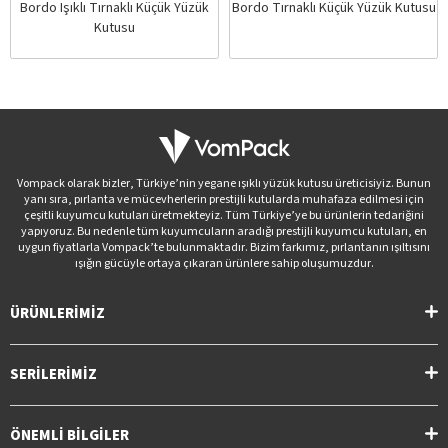
Bordo Işıklı Tırnaklı Küçük Yüzük
Bordo Tırnaklı Küçük Yüzük Kutusu
Kutusu
Vompack olarak bizler, Türkiye’nin yegane ışıklı yüzük kutusu üreticisiyiz. Bunun
yanı sıra, pırlanta ve mücevherlerin prestijli kutularda muhafaza edilmesi için
çeşitli kuyumcu kutuları üretmekteyiz. Tüm Türkiye’ye bu ürünlerin tedariğini
yapıyoruz. Bu nedenle tüm kuyumcuların aradığı prestijli kuyumcu kutuları, en
uygun fiyatlarla Vompack’te bulunmaktadır. Bizim farkımız, pırlantanın ışıltısını
ışığın gücüyle ortaya çıkaran ürünlere sahip oluşumuzdur.
ÜRÜNLERİMİZ
SERİLERİMİZ
ÖNEMLİ BİLGİLER