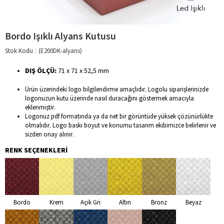
Bordo Işıklı Alyans Kutusu
Stok Kodu
(E200DK-alyans)
DIŞ ÖLÇÜ:
71 x 71 x 52,5 mm
Ürün üzerindeki logo bilgilendirme amaçlıdır. Logolu siparişlerinizde
logonuzun kutu üzerinde nasıl duracağını göstermek amacıyla
eklenmiştir.
Logonuz pdf formatında ya da net bir görüntüde yüksek çözünürlükte
olmalıdır. Logo baskı boyut ve konumu tasarım ekibimizce belirlenir ve
sizden onay alınır.
RENK SEÇENEKLERİ
Bordo
Krem
Açık Gri
Altın
Bronz
Beyaz